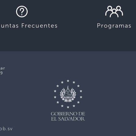
guntas Frecuentes
Programas
lar
39
ob.sv