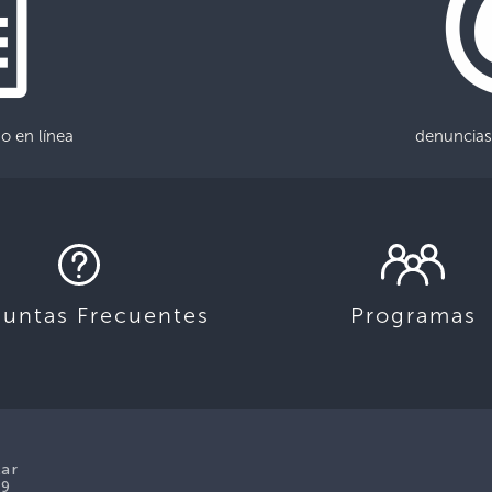
o en línea
denuncias
guntas Frecuentes
Programas
lar
39