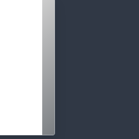
Click en fecha y hora:
agosto 2026
L
M
X
J
V
S
27
28
29
30
31
1
3
4
5
6
7
8
10
11
12
13
14
15
17
18
19
20
21
22
24
25
26
27
28
29
31
1
2
3
4
5