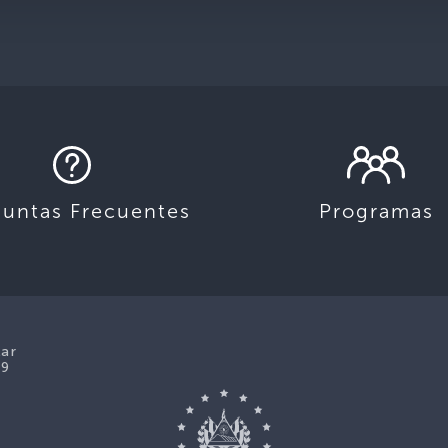
guntas Frecuentes
Programas
lar
39