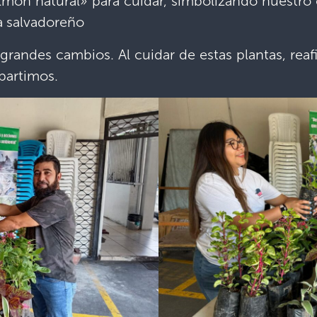
món natural» para cuidar, simbolizando nuestro
a salvadoreño
randes cambios. Al cuidar de estas plantas, r
partimos.