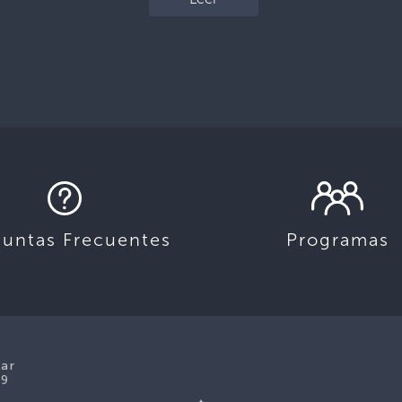
guntas Frecuentes
Programas
lar
39