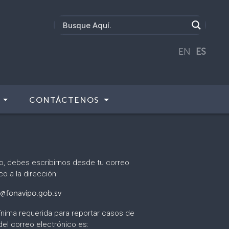
EN
ES
CONTÁCTENOS
o, debes escribirnos desde tu correo
co a la dirección:
@fonavipo.gob.sv
nima requerida para reportar casos de
del correo electrónico es: