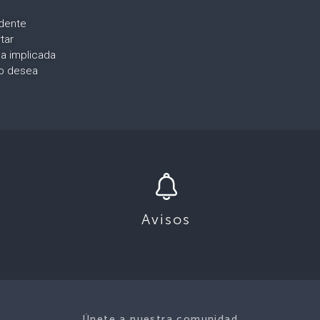
idente
tar
a implicada
lo desea
Avisos
Únete a nuestra comunidad