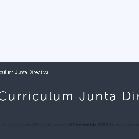
iculum Junta Directiva
Curriculum Junta Di
uento de archivos
1
Fecha de creación
27 de abril de 2022
Última actualiza