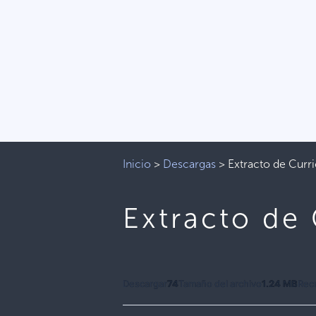
Inicio
>
Descargas
>
Extracto de Curr
Extracto de 
Descargar
74
Tamaño del archivo
1.24 MB
Rec