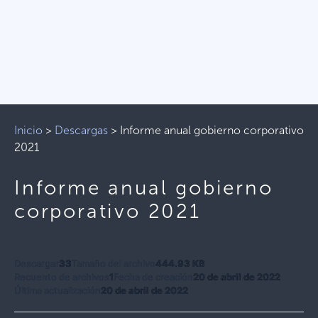
Inicio
>
Descargas
>
Informe anual gobierno corporativo
2021
Informe anual gobierno
corporativo 2021
Descargar
33
Tamaño del archivo
444.93 KB
Recuento de archivos
1
Fecha de creación
20 de abril de 2022
Última actualización
20 de abril de 2022