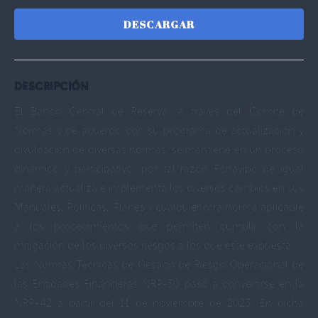
DESCARGAR
DESCRIPCIÓN
El Banco Central de Reserva, a través del Comité de
Normas y de acuerdo con su programa de actualización y
divulgación de diversas normas, se mantiene en un proceso
dinámico y participativo; por tal razón Fonavipo de igual
manera actualiza e implementa los diversos cambios en sus
Manuales, Políticas, Planes y cualquier otra norma aplicable
a los procedimientos que permiten cumplir con la
mitigación de los diversos riesgos a los que esté expuesta.
Las Normas Técnicas de Gestión de Riesgo Operacional de
las Entidades Financieras NRP-50 pasó a convertirse en la
NRP-42 a partir del 11 de noviembre de 2023. En dicha