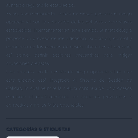
al marco regulatorio establecido.
Es así, que mediante la Unidad de Riesgo gestiona el riesgo
operacional con la aplicación de las políticas y normativas
establecidas internamente; en este sentido, la metodología
propone un proceso de identificación, valoración, control y
monitoreo de los eventos de riesgo inherentes al negocio,
así como, definir acciones preventivas para mitigar
situaciones previstas.
Una fortaleza en la gestión de riesgo operacional es que
este proceso está integrado al Sistema de Gestión de
Calidad, lo cual permite la mejora continua de los procesos
mediante el establecimiento de acciones preventivas y
correctivas ante las fallas potenciales.
CATEGORÍAS & ETIQUETAS