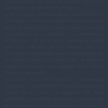
norma establecen las etapas de los riegos como es la
identificación, medición, control y mitigación.
La Junta Directiva, Comité de Riesgos y la Administración
de Fonavipo, con el foco de atención en la mitigación de
riesgos, se caracteriza por la prudente gestión de riesgos
institucionales y en cumplimiento a los requerimientos
establecidos en las Normas apoya y aprueba las diversas
normativas mediante políticas internas para la
administración de los riesgos operacionales a los que por
su naturaleza de banca de segundo piso se encuentra
expuesta la institución, cuya aplicación es de carácter
preventivo y prudencial.
Como parte de la mejora continua y fortalecimiento
institucional, la administración ha orientado esfuerzos a la
creación de una cultura de prevención del riesgo
operacional, con el objetivo de asegurar la continuidad del
negocio, apoyar la toma de decisiones y dar cumplimiento