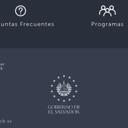
guntas Frecuentes
Programas
lar
39
ob.sv