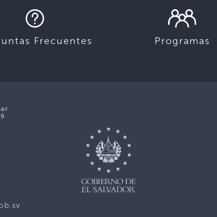
guntas Frecuentes
Programas
lar
39
ob.sv