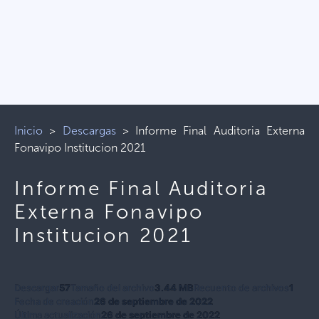
Inicio
>
Descargas
>
Informe Final Auditoria Externa
Fonavipo Institucion 2021
Informe Final Auditoria
Externa Fonavipo
Institucion 2021
Descargar
57
Tamaño del archivo
3.44 MB
Recuento de archivos
1
Fecha de creación
26 de septiembre de 2022
Última actualización
26 de septiembre de 2022