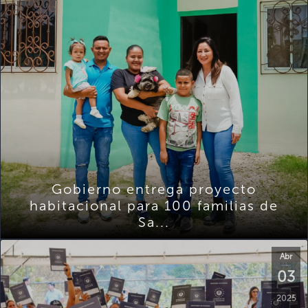
Gobierno entrega proyecto
habitacional para 100 familias de
Sa...
Abr
03
2025