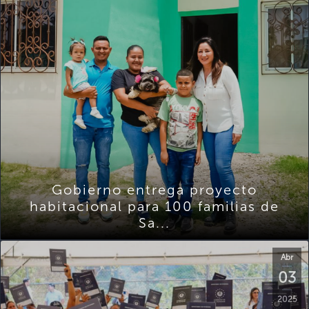
Gobierno entrega proyecto
habitacional para 100 familias de
Sa...
Abr
03
2025